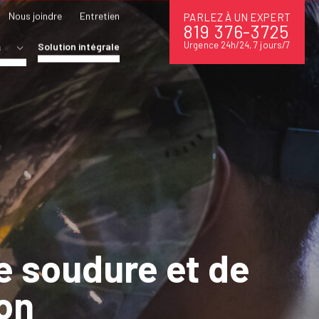
Nous joindre
Entretien
PARLEZ À UN EXPERT
819 376-3725
Urgence 24h/24, 7 jours/7
Solution intégrale
s
ANCE INDUSTRIELLE
N DE MAIN-D’ŒUVRE
 DE SOUDURE ET DE FABRICATION
de soudure et de
ion