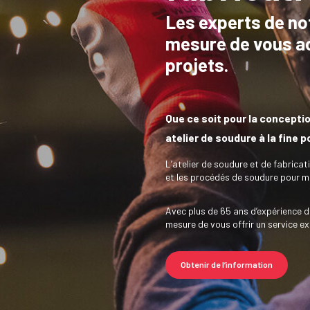
Les experts de not
mesure de vous a
projets.
Que ce soit pour la conception
atelier de soudure à la fine 
L’atelier de soudure et de fabricat
et les procédés de soudure pour me
Avec plus de 65 ans d’expérience d
mesure de vous offrir un service ex
Obtenir de l’information