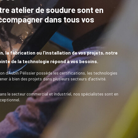
re atelier de soudure sont en
ccompagner dans tous vos
, la fabrication ou l’installation de vos projets, notre
pointe de la technologie répond à vos besoins.
ion d’Aubin Pélissier possède les certifications, les technologies
ner à bien des projets dans plusieurs secteurs d’activité.
ans le secteur commercial et industriel, nos spécialistes sont en
ceptionnel.