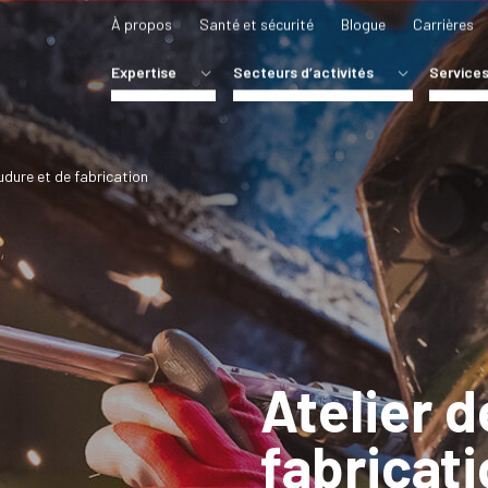
À propos
Santé et sécurité
Blogue
Carrières
Expertise
Secteurs d’activités
Service
RÉFRIGÉRATION
COMMERCIAL
MAINTEN
CHAUFFAGE
INDUSTRIEL
LOCATIO
CLIMATISATION
INSTITUTIONNEL
ATELIER
udure et de fabrication
VENTILATION
INDUSTRIE CANNABICOLE
PLOMBERIE
SYSTÈMES D’AGRICULTURE POUR CANNABIS
Atelier 
fabricat