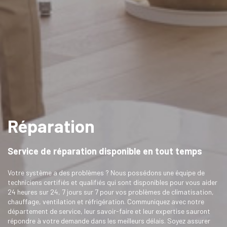
Réparation
Service de réparation disponible en tout temps
Votre système a des problèmes ? Nous possédons une équipe de
techniciens certifiés et qualifiés qui sont disponibles pour vous aider
24 heures sur 24, 7 jours sur 7 pour vos problèmes de climatisation,
chauffage, ventilation et réfrigération. Communiquez avec notre
département de service, leur savoir-faire et leur expertise sauront
répondre à votre demande dans les meilleurs délais. Soyez assurer