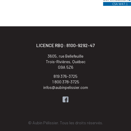
LICENCE RBQ : 8100-9292-47
3605, rue Bellefeuille
Trois-Rivières, Québec
G9A 5Z6
819 376-3725
1 800 378-3725
infos@aubinpelissier.com
© Aubin Pélissier. Tous les droits réservés.