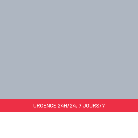
URGENCE 24H/24, 7 JOURS/7
01
Confort homogène toute
l'année