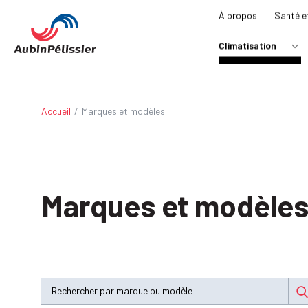
À propos
Santé e
Climatisation
CLIMATISEUR
> CLIMATISEUR CEN
> CLIMATISEUR MUR
Accueil
/
Marques et modèles
THERMOPOMPE
> THERMOPOMPE CE
> THERMOPOMPE MU
GÉOTHERMIE
Marques et modèle