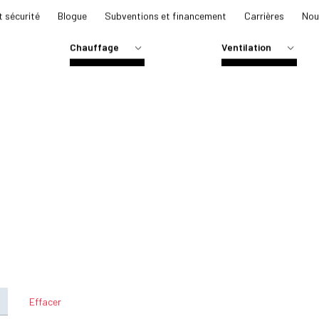
t sécurité
Blogue
Subventions et financement
Carrières
Nou
Chauffage
Ventilation
THERMOPOMPE
ÉCHANGEUR D’AIR
TRAL
FOURNAISE
HUMIDIFICATEUR
AL
CHAUDIÈRE À L’EAU CHAUDE
PLANCHER CHAUFFANT
NTRALE
GÉOTHERMIE
RALE
GAZ NATUREL
ACCUMULATEUR THERMIQUE
s
Effacer