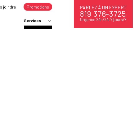
s joindre
Promotions
PARLEZ À UN EXPERT
819 376-3725
Urgence 24h/24, 7 jours/7
Services
ENTRETIEN
RÉPARATION
GAZ NATUREL